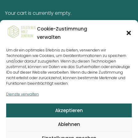
Your cart is currently empty.
Return to shop
Cookie-Zustimmung
verwalten
Um dir ein optimales Erlebnis zu bieten, verwenden wir
SHZ Stedtener Holzzentrum GmbH
Technologien wie Cookies, um Geräteinformationen zu speichern
Industriestr. 4
und/oder darauf zuzugreifen. Wenn du diesen Technologien
zustimmst, können wir Daten wie das Surfverhalten oder eindeutige
06317 Seegebiet Mansfelder Land OT Stedten
IDs auf dieser Website verarbeiten. Wenn du deine Zustimmung
nicht erteilst oder zurückziehst, können bestimmte Merkmale und
Funktionen beeinträchtigt werden.
T:
034636 – 75 72 01
F: 034636 – 75 72 05
Dienste verwalten
info-shz@kutz-tischlerei.de
Akzeptieren
© 2023 SHZ Stedtener Holzzentrum GmbH
Ablehnen